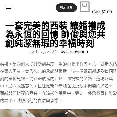
預約試穿
Cart
$
0.00
一套完美的西裝 讓婚禮成
為永恆的回憶 帥俊與您共
創純潔無瑕的幸福時刻
26 12 月, 2024
by
shuayjiunn
婚禮，是兩個人從戀愛到共度一生的重要里程碑。當一對新人站
在眾人面前，宣告彼此的承諾與愛意，每一個細節都成為這個時
刻的永恆見證。從花瓣散落的紅毯，到祝福的笑語，這場盛典
中，最令人難忘的，往往是新郎新娘在彼此眼中閃爍的光芒。
而新郎所搭配的西裝，在這樣的場景中，猶如一件承載責任與愛
的鎧甲，映照出他的自信與承諾。