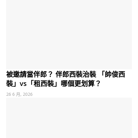
被邀請當伴郎？ 伴郎西裝治裝 「帥俊西
裝」vs「租西裝」哪個更划算？
26 6 月, 2026