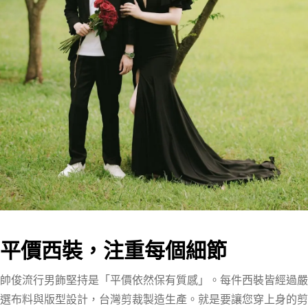
平價西裝，注重每個細節
帥俊流行男飾堅持是「平價依然保有質感」。每件西裝皆經過嚴
選布料與版型設計，台灣剪裁製造生產。就是要讓您穿上身的剪