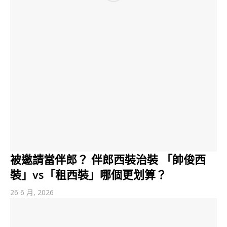
被邀請當伴郎？ 伴郎西裝治裝 「帥俊西
裝」vs「租西裝」哪個更划算？
26 6 月, 2026