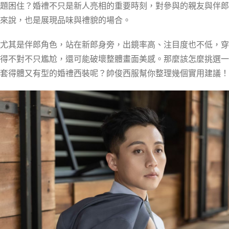
題困住？婚禮不只是新人亮相的重要時刻，對參與的親友與伴郎
來說，也是展現品味與禮貌的場合。
尤其是伴郎角色，站在新郎身旁，出鏡率高、注目度也不低，穿
得不對不只尷尬，還可能破壞整體畫面美感。那麼該怎麼挑選一
套得體又有型的婚禮西裝呢？帥俊西服幫你整理幾個實用建議！