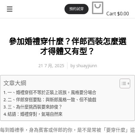
預約試穿
Cart
$
0.00
參加婚禮穿什麼？伴郎西裝怎麼選
才得體又有型？
21 7 月, 2025
by
shuayjiunn
文章大綱
一、婚禮穿搭不等於正裝上班族，風格要分場合
二、伴郎穿搭要點：與新郎風格一致、但不搶戲
三、為什麼挑西裝要來帥俊？
結語：婚禮穿對，氣場自然來
每到婚禮季，身為賓客或伴郎的你，是不是常被「要穿什麼」這