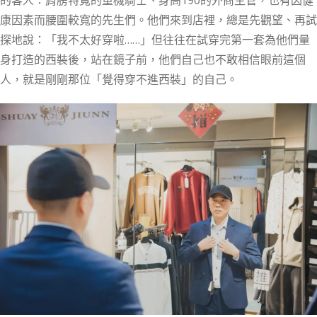
的客人：肩膀特寬的重機騎士、身高190的外商主管，也有因健
康因素而腰圍較寬的先生們。他們來到店裡，總是先觀望、再試
探地說：「我不太好穿啦……」但往往在試穿完第一套為他們量
身打造的西裝後，站在鏡子前，他們自己也不敢相信眼前這個
人，就是剛剛那位「覺得穿不進西裝」的自己。