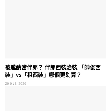
被邀請當伴郎？ 伴郎西裝治裝 「帥俊西
裝」vs「租西裝」哪個更划算？
26 6 月, 2026