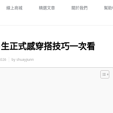
線上商城
精選文章
關於我們
幫助
男生正式感穿搭技巧一次看
2026
by
shuayjiunn