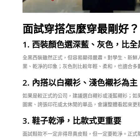
面試穿搭怎麼穿最剛好？
1. 西裝顏色選深藍、灰色，比
全黑西裝雖然正式，但容易顯得嚴肅。對學生、新鮮
業、乾淨的印象；灰色則比較年輕、柔和，也適合多
2. 內搭以白襯衫、淺色襯衫為主
如果是較正式的公司，建議選白襯衫或淺藍襯衫；如
圖案、誇張印花或太休閒的單品，會讓整體看起來更
3. 鞋子乾淨，比款式更重要
面試鞋款不一定非得昂貴皮鞋，但一定要乾淨。正式