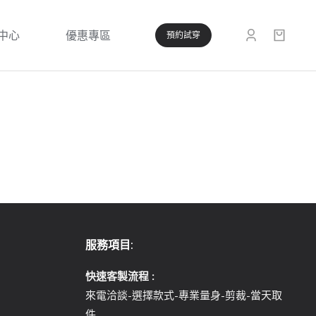
中心
優惠專區
預約試穿
服務項目:
快速客製流程 :
來電洽談-選擇款式-專業量身-剪裁-當天取
件