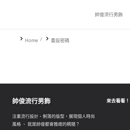
帥俊流行男飾
You are here:
Home
重設密碼
帥俊流行男飾
來去看看！
注重流行設計、俐落的版型，展現個人時尚
風格 、 就是帥俊都會雅痞的精隨？