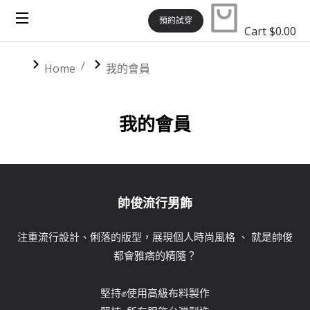
預約試穿
Cart
$
0.00
You are here:
Home
我的會員
我的會員
帥俊流行男飾
注重流行設計、俐落的版型，展現個人時尚風格 、 就是帥俊
都會雅痞的精隨？
堅持✊使用高級布料製作