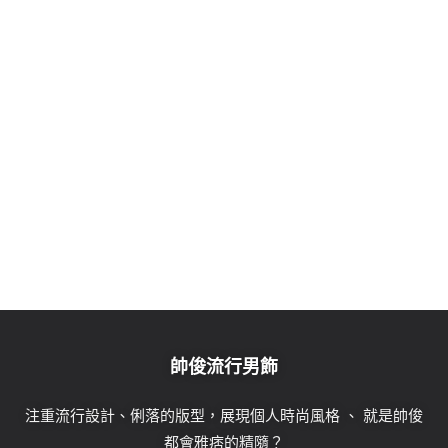
告別式黑色西裝挑選掌握這些要點 依循場
合展現莊重與得體
18 2 月, 2025
帥俊流行男飾
注重流行設計、俐落的版型，展現個人時尚風格 、 就是帥俊
都會雅痞的精隨？