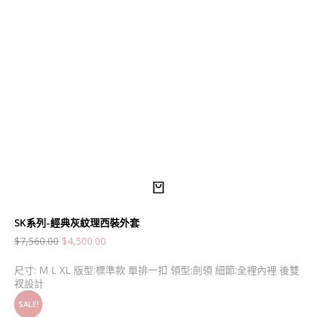
SK系列-經典灰紋理西裝外套
$
7,560.00
$
4,500.00
尺寸: M L XL 版型:標準款 單排一扣 領型:劍領 細節:全裡內裡 後雙
衩設計
SALE!