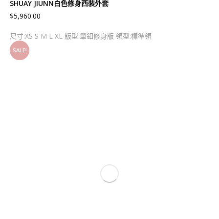
SHUAY JIUNN白色修身西裝外套
$
5,960.00
尺寸:XS S M L XL 版型:單釦修身版 領型:標準領
SALE!