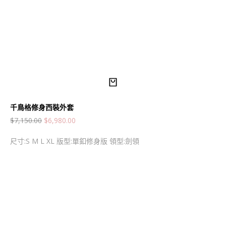
千鳥格修身西裝外套
$
7,150.00
$
6,980.00
尺寸:S M L XL 版型:單釦修身版 領型:劍領