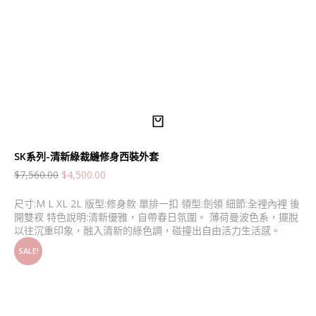
SK系列-清新綠裁縫修身西裝外套
$
7,560.00
$
4,500.00
尺寸:M L XL 2L 版型:修身款 單排一扣 領型:劍領 細節:全裡內裡 後
開雙衩 特色說明:清新優雅，自帶春日氛圍。 薄荷曼波色系，擺脫
以往沉重印象，融入清新的綠色調，碰撞出自由活力生活感。
SALE!