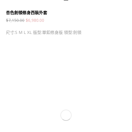
杏色劍領修身西裝外套
$
7,150.00
$
6,980.00
尺寸:S M L XL 版型:單釦修身版 領型:劍領