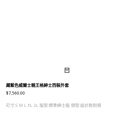
藏藍色威爾士親王格紳士西裝外套
$
7,560.00
尺寸:S M L XL 2L 版型:標準紳士版 領型:設計款劍領