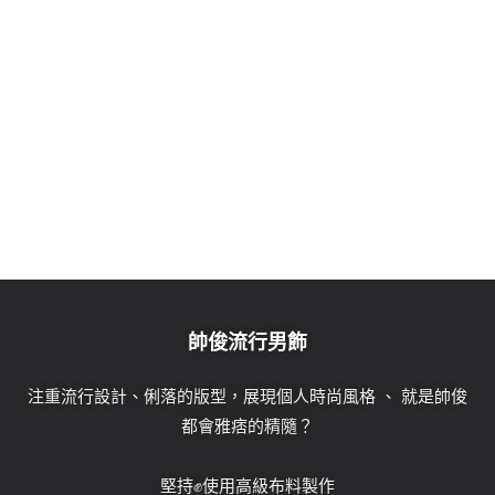
帥俊流行男飾
注重流行設計、俐落的版型，展現個人時尚風格 、 就是帥俊
都會雅痞的精隨？
堅持✊使用高級布料製作