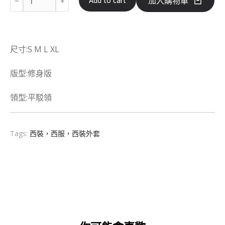
加入購物車
Add to cart
尺寸:S M L XL
版型:修身版
領型:平駁領
Tags:
西裝，西服，西裝外套