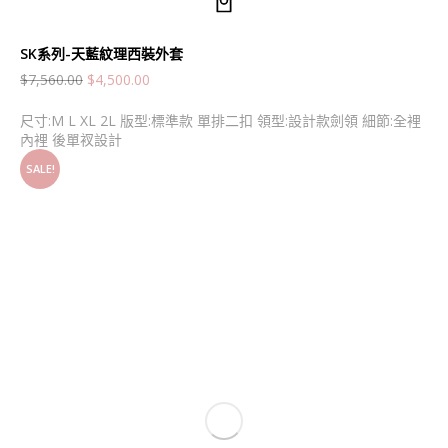
SK系列-天藍紋理西裝外套
$
7,560.00
$
4,500.00
尺寸:M L XL 2L 版型:標準款 單排二扣 領型:設計款劍領 細節:全裡
內裡 後單衩設計
SALE!