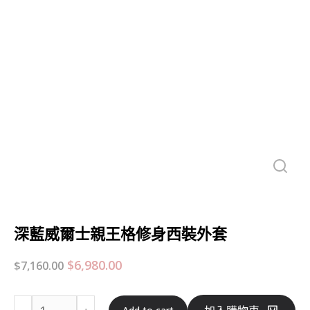
深藍威爾士親王格修身西裝外套
$
6,980.00
$
7,160.00