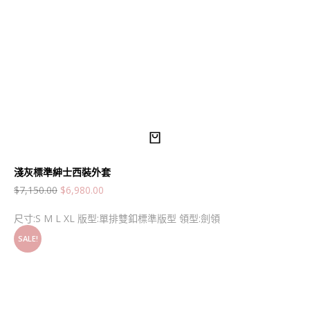
淺灰標準紳士西裝外套
$
7,150.00
$
6,980.00
尺寸:S M L XL 版型:單排雙釦標準版型 領型:劍領
SALE!