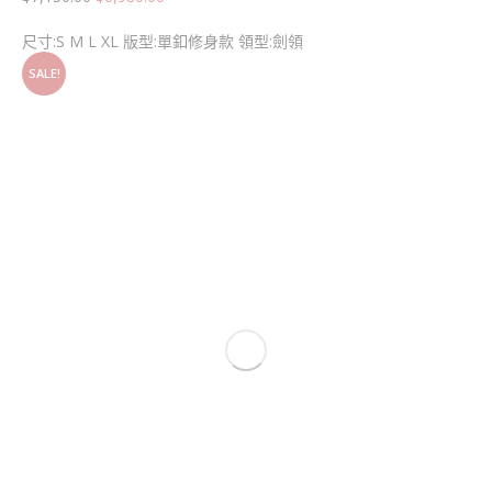
尺寸:S M L XL 版型:單釦修身款 領型:劍領
SALE!