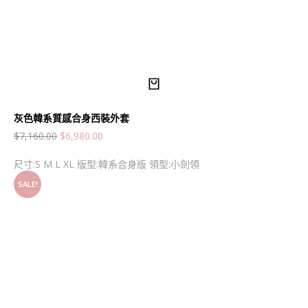
灰色韓系質感合身西裝外套
$
7,160.00
$
6,980.00
尺寸:S M L XL 版型:韓系合身版 領型:小劍領
SALE!