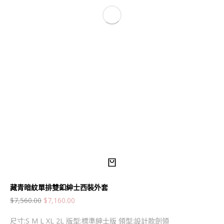
藏青暗紋單排雙釦紳士西裝外套
$
7,560.00
$
7,160.00
尺寸:S M L XL 2L 版型:標準紳士版 領型:設計款劍領