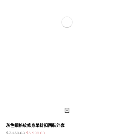
灰色細格紋修身單排扣西裝外套
$
7,150.00
$
6,980.00