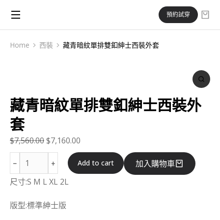
預約試穿
Home
西裝
藏青暗紋單排雙釦紳士西裝外套
You are here:
藏青暗紋單排雙釦紳士西裝外
套
$
7,560.00
$
7,160.00
Add to cart
加入購物車
尺寸:S M L XL 2L
版型:標準紳士版